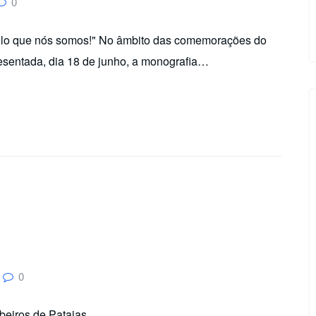
0
quilo que nós somos!" No âmbito das comemorações do
resentada, dia 18 de junho, a monografia…
0
beiros de Pataias