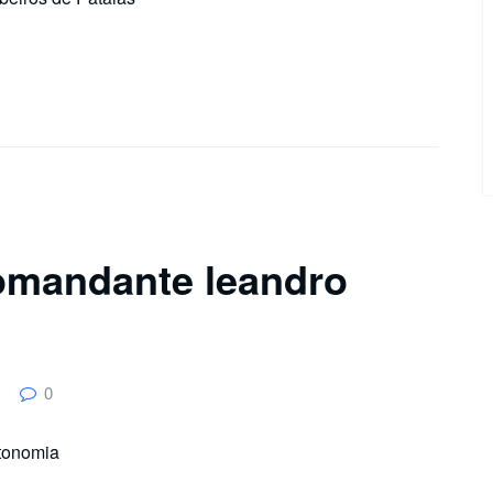
comandante leandro
0
tonomia