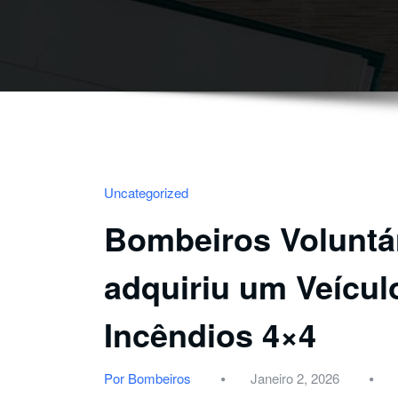
Uncategorized
Bombeiros Voluntár
adquiriu um Veícul
Incêndios 4×4
Por Bombeiros
Janeiro 2, 2026