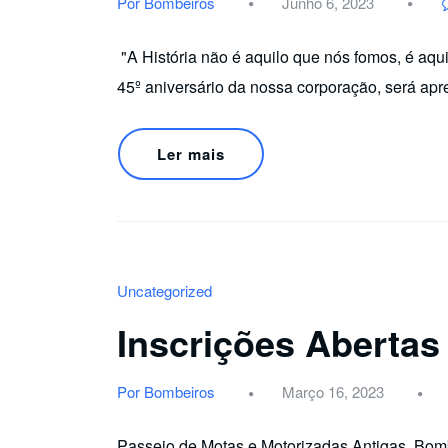
Por Bombeiros
Junho 6, 2023
"A História não é aquilo que nós fomos, é a
45º aniversário da nossa corporação, será ap
Ler mais
Uncategorized
Inscrições Abertas
Por Bombeiros
Março 16, 2023
Passeio de Motas e Motorizadas Antigas. Bom